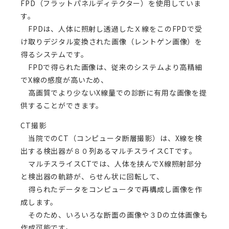
FPD（フラットパネルディテクター）を使用していま
す。
FPDは、人体に照射し透過したＸ線をこのFPDで受
け取りデジタル変換された画像（レントゲン画像）を
得るシステムです。
FPDで得られた画像は、従来のシステムより高精細
でX線の感度が高いため、
高画質でより少ないX線量での診断に有用な画像を提
供することができます。
CT撮影
当院でのCT（コンピュータ断層撮影）は、X線を検
出する検出器が８０列あるマルチスライスCTです。
マルチスライスCTでは、人体を挟んでX線照射部分
と検出器の軌跡が、らせん状に回転して、
得られたデータをコンピュータで再構成し画像を作
成します。
そのため、いろいろな断面の画像や３Dの立体画像も
作成可能です。